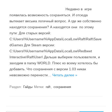
Недавно в игре
появилась возможность сохраняться. И отсюда
вытекает весьма логичный вопрос. А где же собственно
находятся сохранения? А находятся они по этому
пути: Для старых версий:
C:\Users\%Username%\AppData\LocalLow\Raft\Raft\Save
dGames Для Steam версии:
C:\Users\%Username%\AppData\LocalLow\Redbeet
Interactive\Raft\User\ Дальше выберем пользователя, и
заходим в папку WORLD. Плюс ко всему хотелось бы
добавить. Что сохранения с версии 1.03 никак
невозможно перенести…
Читать далее »
Раздел:
Гайды
Метки:
raft
,
сохранения