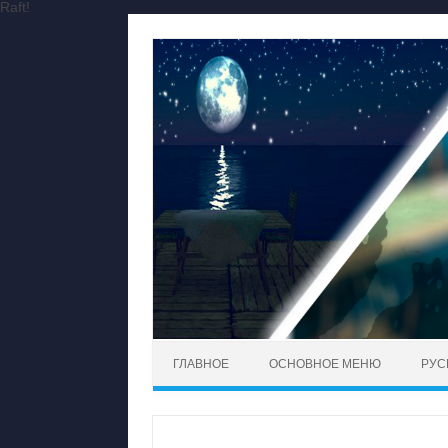
Raft!
Перейти к содержимому
ГЛАВНОЕ
ОСНОВНОЕ МЕНЮ
РУС