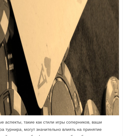
е аспекты, такие как стили игры соперников, ваши
ра турнира, могут значительно влиять на принятие