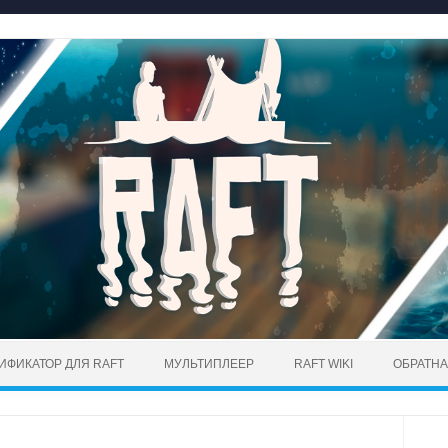
ИФИКАТОР ДЛЯ RAFT
МУЛЬТИПЛЕЕР
RAFT WIKI
ОБРАТНА