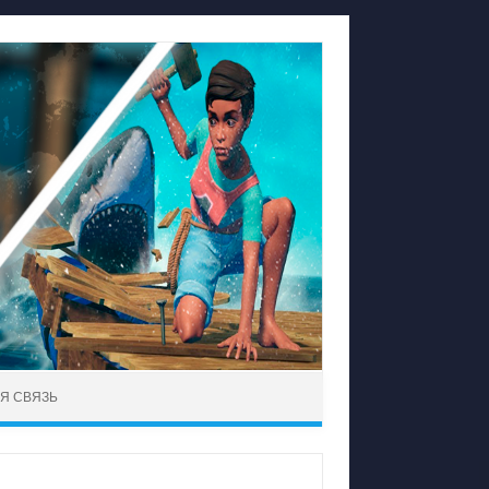
Я СВЯЗЬ