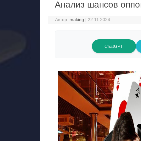
Анализ шансов оппон
Автор:
making
|
22.11.2024
ChatGPT