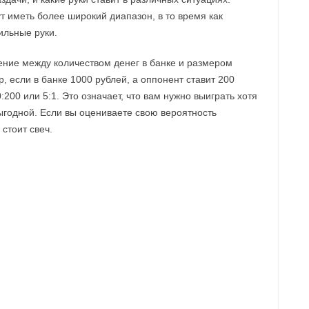
т иметь более широкий диапазон, в то время как
ильные руки.
ние между количеством денег в банке и размером
, если в банке 1000 рублей, а оппонент ставит 200
200 или 5:1. Это означает, что вам нужно выиграть хотя
выгодной. Если вы оцениваете свою вероятность
стоит свеч.