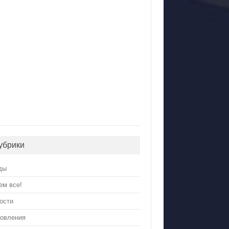
убрики
ды
ем все!
ости
овления