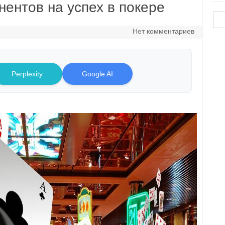
ентов на успех в покере
Най
Нет комментариев
Perplexity
Google AI