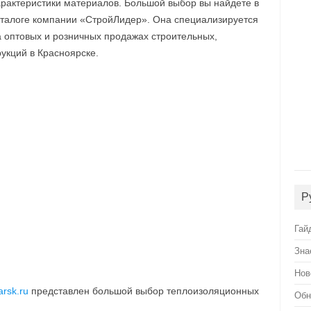
арактеристики материалов. Большой выбор вы найдете в
аталоге компании «СтройЛидер». Она специализируется
а оптовых и розничных продажах строительных,
укций в Красноярске.
Р
Гай
Зна
Нов
arsk.ru
представлен большой выбор теплоизоляционных
Обн