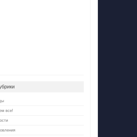
убрики
ды
ем все!
ости
овления