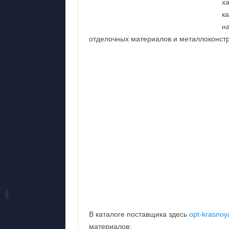
х
к
н
отделочных материалов и металлоконстр
В каталоге поставщика здесь
opt-krasnoy
материалов: