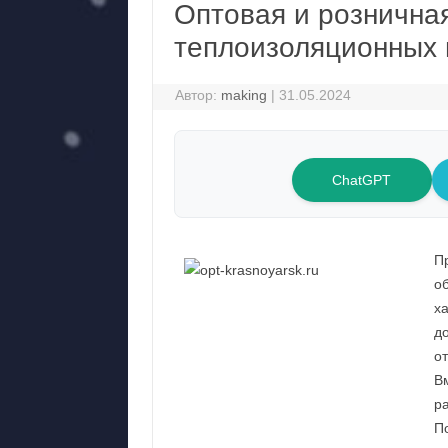
Оптовая и рознична
теплоизоляционных
Автор:
making
|
31.05.2024
ChatGPT
П
о
ха
д
о
В
р
П