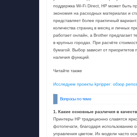
поддержка Wi‑Fi Direct, HP может быть 
экономия на расходных материалах и ст
представляет более практичный вариант
количества страниц в месяц и личных п
работает онлайн, а Brother предлагает
в крупных городах. При расчёте стоимос
бумагой. Выбор зависит от приоритетов п
наличия функций.
Читайте также
Исследуем проекты kpripper: обзор реп
Вопросы по теме
1. Какие основные различия в качест
Принтеры HP традиционно славятся ярк
фотопечати, благодаря использованию о
управления цветом. Их модели часто о