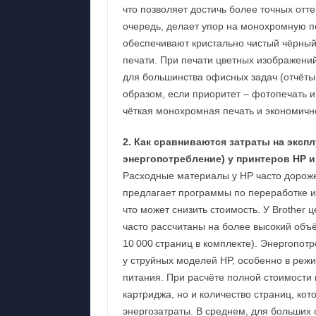
что позволяет достичь более точных отте
очередь, делает упор на монохромную п
обеспечивают кристально чистый чёрный 
печати. При печати цветных изображений 
для большинства офисных задач (отчёты,
образом, если приоритет – фотопечать 
чёткая монохромная печать и экономично
2. Как сравниваются затраты на экс
энергопотребление) у принтеров HP и
Расходные материалы у HP часто дороже
предлагает программы по переработке и
что может снизить стоимость. У Brother
часто рассчитаны на более высокий объ
10 000 страниц в комплекте). Энергопот
у струйных моделей HP, особенно в ре
питания. При расчёте полной стоимости 
картриджа, но и количество страниц, ко
энергозатраты. В среднем, для больших 