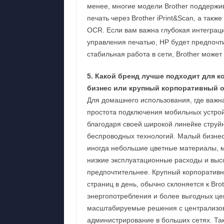
менее, многие модели Brother поддержи
печать через Brother iPrint&Scan, а так
OCR. Если вам важна глубокая интегра
управления печатью, HP будет предпочти
стабильная работа в сети, Brother может
5. Какой бренд лучше подходит для 
бизнес или крупный корпоративный 
Для домашнего использования, где важн
простота подключения мобильных устрой
благодаря своей широкой линейке струй
беспроводных технологий. Малый бизнес,
иногда небольшие цветные материалы, мо
низкие эксплуатационные расходы и высо
предпочтительнее. Крупный корпоративн
страниц в день, обычно склоняется к Bro
энергопотребления и более выгодных цен
масштабируемые решения с централизов
администрирование в больших сетях. Так