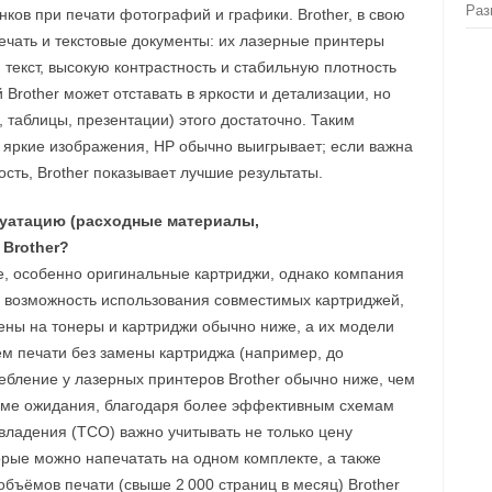
Раз
нков при печати фотографий и графики. Brother, в свою
ечать и текстовые документы: их лазерные принтеры
текст, высокую контрастность и стабильную плотность
Brother может отставать в яркости и детализации, но
 таблицы, презентации) этого достаточно. Таким
и яркие изображения, HP обычно выигрывает; если важна
сть, Brother показывает лучшие результаты.
плуатацию (расходные материалы,
 Brother?
, особенно оригинальные картриджи, однако компания
 возможность использования совместимых картриджей,
 цены на тонеры и картриджи обычно ниже, а их модели
ём печати без замены картриджа (например, до
ребление у лазерных принтеров Brother обычно ниже, чем
жиме ожидания, благодаря более эффективным схемам
владения (TCO) важно учитывать не только цену
торые можно напечатать на одном комплекте, а также
объёмов печати (свыше 2 000 страниц в месяц) Brother