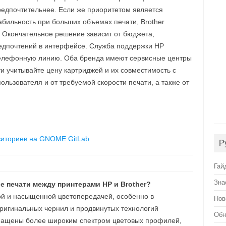
предпочтительнее. Если же приоритетом является
абильность при больших объемах печати, Brother
. Окончательное решение зависит от бюджета,
редпочтений в интерфейсе. Служба поддержки HP
 телефонную линию. Оба бренда имеют сервисные центры
ти учитывайте цену картриджей и их совместимость с
ользователя и от требуемой скорости печати, а также от
озиториев на GNOME GitLab
Р
Гай
Зна
ве печати между принтерами HP и Brother?
ой и насыщенной цветопередачей, особенно в
Нов
ригинальных чернил и продвинутых технологий
Обн
снащены более широким спектром цветовых профилей,