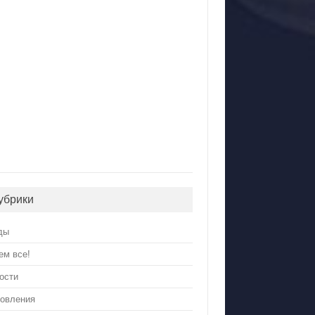
убрики
ды
ем все!
ости
овления