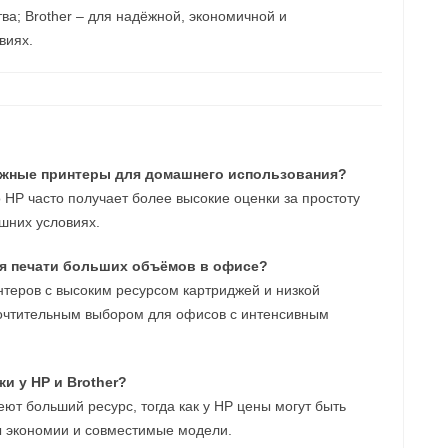
тва; Brother – для надёжной, экономичной и
виях.
дёжные принтеры для домашнего использования?
HP часто получает более высокие оценки за простоту
шних условиях.
ля печати больших объёмов в офисе?
нтеров с высоким ресурсом картриджей и низкой
почтительным выбором для офисов с интенсивным
и у HP и Brother?
ют больший ресурс, тогда как у HP цены могут быть
ы экономии и совместимые модели.