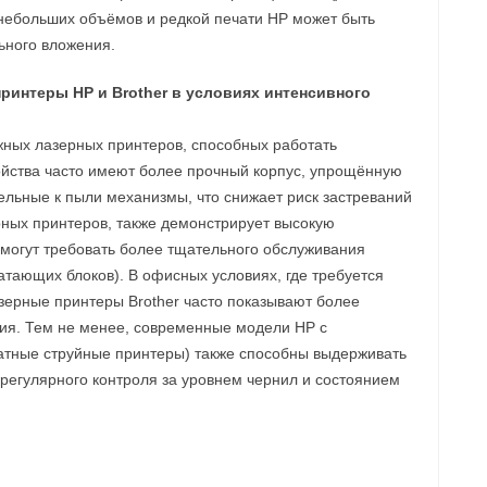
 небольших объёмов и редкой печати HP может быть
ьного вложения.
ринтеры HP и Brother в условиях интенсивного
жных лазерных принтеров, способных работать
ройства часто имеют более прочный корпус, упрощённую
ельные к пыли механизмы, что снижает риск застреваний
рных принтеров, также демонстрирует высокую
 могут требовать более тщательного обслуживания
атающих блоков). В офисных условиях, где требуется
зерные принтеры Brother часто показывают более
ия. Тем не менее, современные модели HP с
тные струйные принтеры) также способны выдерживать
 регулярного контроля за уровнем чернил и состоянием