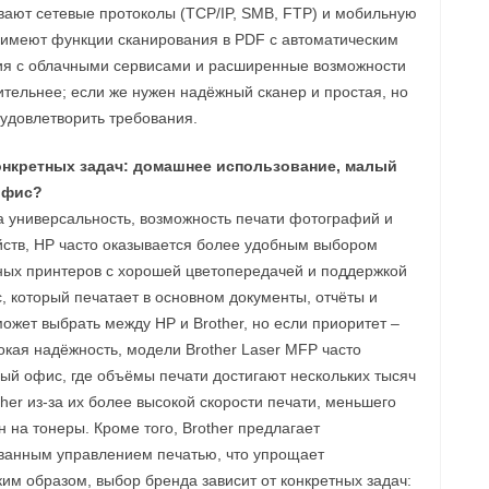
вают сетевые протоколы (TCP/IP, SMB, FTP) и мобильную
же имеют функции сканирования в PDF с автоматическим
ция с облачными сервисами и расширенные возможности
тельнее; если же нужен надёжный сканер и простая, но
 удовлетворить требования.
конкретных задач: домашнее использование, малый
офис?
а универсальность, возможность печати фотографий и
ств, HP часто оказывается более удобным выбором
ных принтеров с хорошей цветопередачей и поддержкой
 который печатает в основном документы, отчёты и
жет выбрать между HP и Brother, но если приоритет –
кая надёжность, модели Brother Laser MFP часто
ый офис, где объёмы печати достигают нескольких тысяч
ther из‑за их более высокой скорости печати, меньшего
 на тонеры. Кроме того, Brother предлагает
анным управлением печатью, что упрощает
им образом, выбор бренда зависит от конкретных задач: